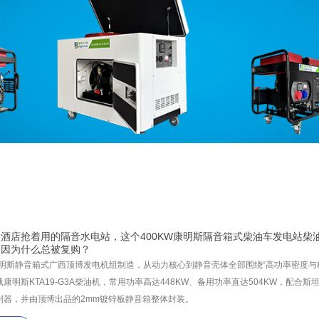
酒店抢着用的隔音水电站，这个400KW康明斯隔音箱式柴油车发电站柴
造因为什么总被复购？
W康明斯静音箱式广西顶博发电机组制造，从动力核心到静音壳体全部围绕“高功率密度与
康明斯KTA19-G3A柴油机，常用功率高达448KW、备用功率直达504KW，配合
制器，并由顶博出品的2mm镀锌板静音箱整体封装。