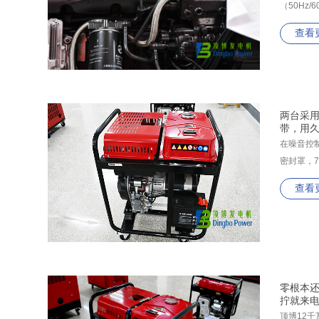
（50Hz
查看
两台采用
带，用
在噪音控
密封罩，
查看
零根本还
拧就来
顶博12