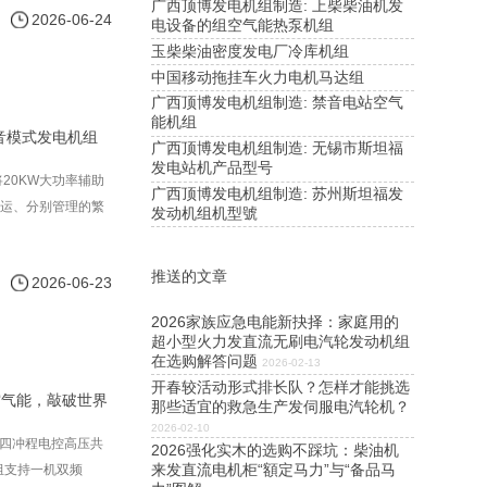
广西顶博发电机组制造: 上柴柴油机发
2026-06-24
电设备的组空气能热泵机组
玉柴柴油密度发电厂冷库机组
中国移动拖挂车火力电机马达组
广西顶博发电机组制造: 禁音电站空气
能机组
音模式发电机组
广西顶博发电机组制造: 无锡市斯坦福
发电站机产品型号
20KW大功率辅助
广西顶博发电机组制造: 苏州斯坦福发
搬运、分别管理的繁
发动机组机型號
推送的文章
2026-06-23
2026家族应急电能新抉择：家庭用的
超小型火力发直流无刷电汽轮发动机组
在选购解答问题
2026-02-13
开春较活动形式排长队？怎样才能挑选
空气能，敲破世界
那些适宜的救急生产发伺服电汽轮机？
2026-02-10
6缸四冲程电控高压共
2026强化实木的选购不踩坑：柴油机
来发直流电机柜“額定马力”与“备品马
机组支持一机双频