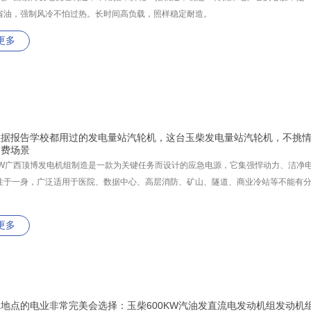
省油，强制风冷不怕过热。长时间高负载，照样稳定耐造。
更多
数据报告学校都用过的发电量站汽轮机，这台玉柴发电量站汽轮机，不挑
消费场景
0kW广西顶博发电机组制造是一款为关键任务而设计的应急电源，它集强悍动力、洁净
性于一身，广泛适用于医院、数据中心、高层消防、矿山、隧道、商业冷站等不能有
更多
地点的电业非常完美会选择：玉柴600KW汽油发直流电发动机组发动机