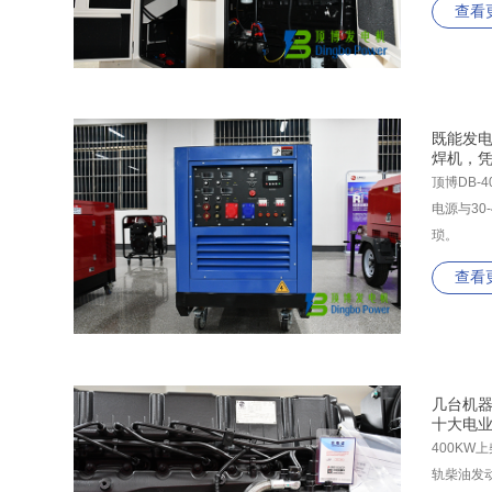
查看
既能发电
焊机，
顶博DB
电源与3
琐。
查看
几台机器
十大电
400KW
轨柴油发动